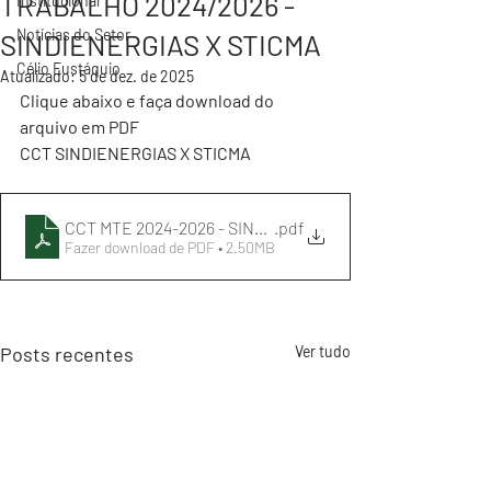
TRABALHO 2024/2026 -
Institucional
Notícias do Setor
SINDIENERGIAS X STICMA
Célio Eustáquio
Atualizado:
5 de dez. de 2025
Clique abaixo e faça download do 
arquivo em PDF 
CCT SINDIENERGIAS X STICMA
CCT MTE 2024-2026 - SINDIENERGIAS X STICMA.
.pdf
Fazer download de PDF • 2.50MB
Posts recentes
Ver tudo