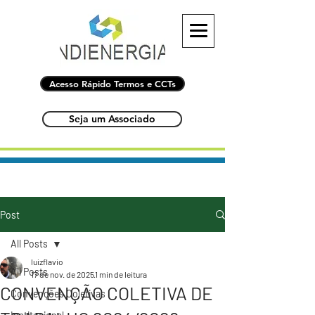
Acesso Rápido Termos e CCTs
Seja um Associado
Post
All Posts
luizflavio
All Posts
17 de nov. de 2025
1 min de leitura
CONVENÇÃO COLETIVA DE
Convenções Coletivas