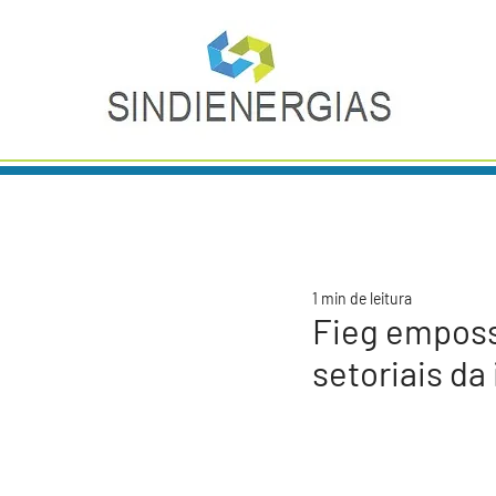
1 min de leitura
Fieg emposs
setoriais da