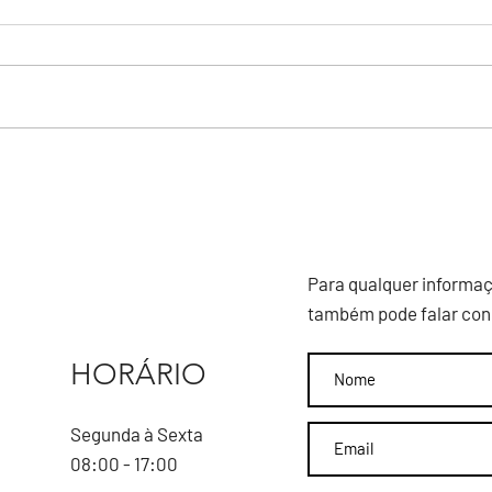
Coinfra encerra ano com
Pres
balanço de atividades e
Fieg,
almoço de confraternização
Mour
Asse
Para qualquer informaç
também pode falar cono
HORÁRIO
Segunda à Sexta
08:00 - 17:00