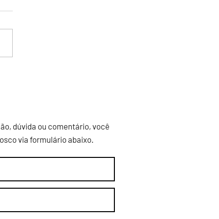
idente em exercício da
 Célio Eustáquio de
a é homenageado pela
mbleia
ão, dúvida ou comentário, você
sco via formulário abaixo.